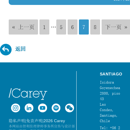
« 上一页
1
…
5
6
7
8
下一页 »
返回
SANTIAGO
Isidora
Goyenechea
2800, piso
43
Las
Condes,
Santiago,
|
|
2026 Carey
隐私声明
免责声明
Chile
本网站由智利佳理律师事务所宣传与设计部
Tel: +56 2