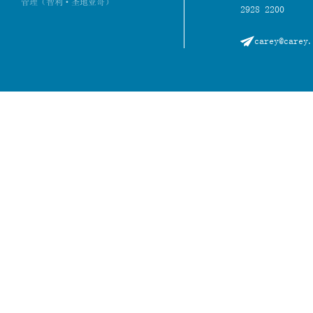
管理（智利·圣地亚哥）
2928 2200
carey@carey.