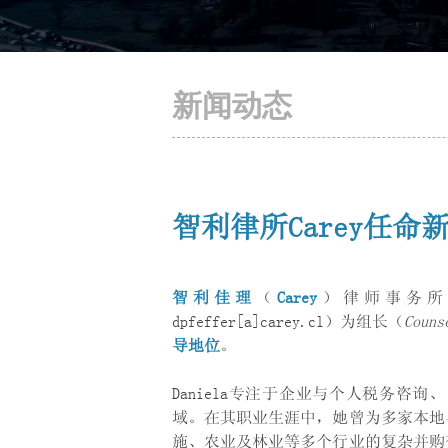
新闻动态
智利律所Carey任
智利佳理
（
Carey
）律师事务所
dpfeffer[a]carey.cl）为组长（
Couns
导地位
。
Daniela专注于企业与个人税务咨
域。在其职业生涯中，她曾为多家本地
施、农业及林业等多个行业的复杂并购