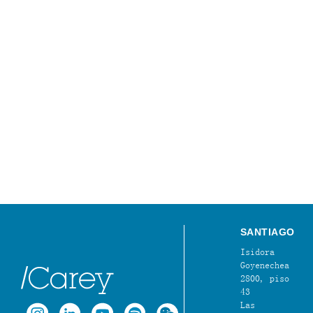
SANTIAGO
Isidora
Goyenechea
2800, piso
43
Las