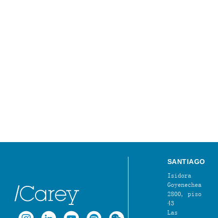
SANTIAGO
Isidora
Goyenechea
2800, piso
43
Las