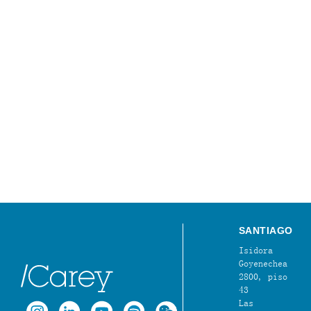
SANTIAGO
Isidora
Goyenechea
2800, piso
43
Las