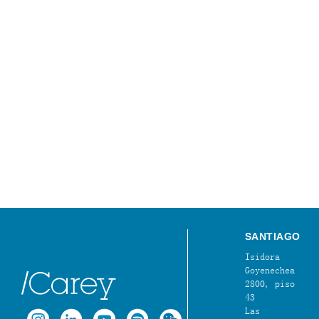
SANTIAGO
Isidora
Goyenechea
2800, piso
43
Las