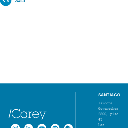
SANTIAGO
Isidora
Goyenechea
2800, piso
43
Las