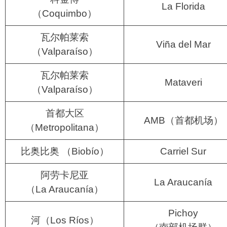
La Florida
（Coquimbo）
瓦尔帕莱索
Viña del Mar
（Valparaíso）
瓦尔帕莱索
Mataveri
（Valparaíso）
首都大区
AMB（首都机场）
（Metropolitana）
比奥比奥 （Biobío）
Carriel Sur
阿劳卡尼亚
La Araucanía
（La Araucanía）
Pichoy
河（Los Ríos）