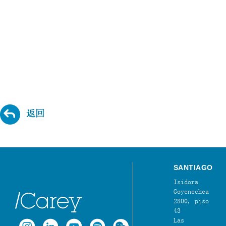
返回
SANTIAGO
Isidora
Goyenechea
2800, piso
43
Las