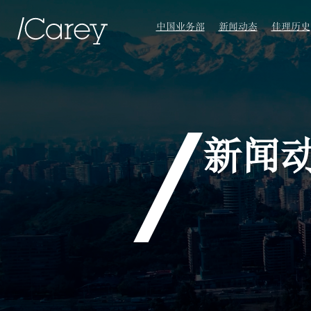
中国业务部
新闻动态
佳理历史
新闻