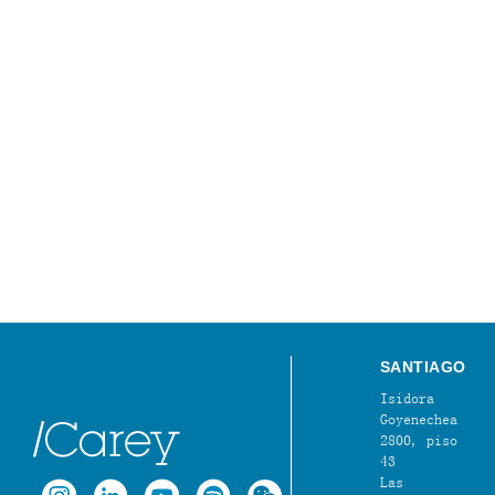
SANTIAGO
Isidora
Goyenechea
2800, piso
43
Las