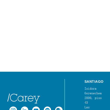
SANTIAGO
Isidora
Goyenechea
2800, piso
43
Las