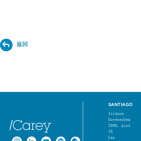
返回
SANTIAGO
Isidora
Goyenechea
2800, piso
43
Las