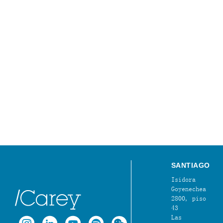
SANTIAGO
Isidora
Goyenechea
2800, piso
43
Las