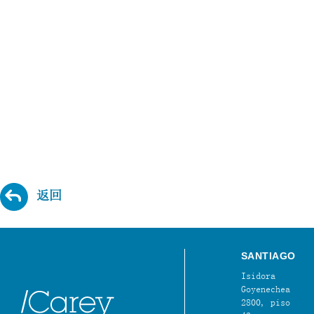
返回
SANTIAGO
Isidora
Goyenechea
2800, piso