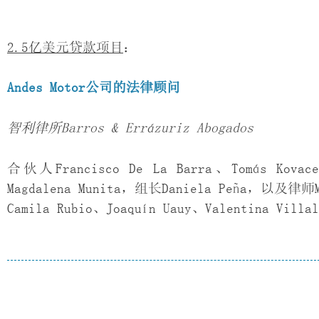
2.5亿美元贷款项目
：
Andes Motor
公司的法律顾问
智利律所
Barros & Errázuriz Abogados
合伙人Francisco De La Barra、Tomás Kovac
Magdalena Munita，组长Daniela Peña，以及律师Mar
Camila Rubio、Joaquín Uauy、Valentina 