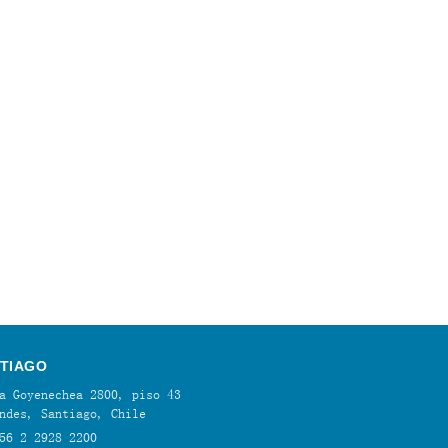
TIAGO
a Goyenechea 2800, piso 43
ndes, Santiago, Chile
56 2 2928 2200