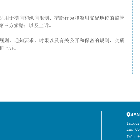
适用于横向和纵向限制、垄断行为和滥用支配地位的监管
第三方索赔；以及上诉。
规则、通知要求、时限以及有关公开和保密的规则、实质
和上诉。
SAN
Isidor
Las Co
Tel: +