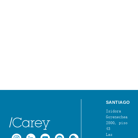
SANTIAGO
Isidora
Goyenechea
2800, piso
43
Las