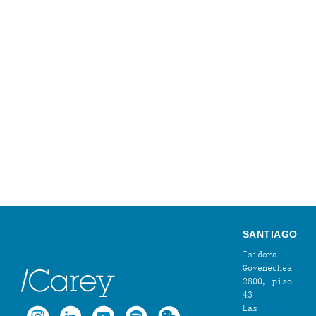
SANTIAGO
Isidora
Goyenechea
2800, piso
43
Las