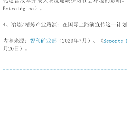
化运营成本并最大限度地减少对社会环境的影响。这一过程
Estratégica）。
4、
冶炼/精炼产业路演
：在国际上路演宣传这一计划
内容来源：
智利矿业部
（2023年7月）、《
Reporte 
月20日）。