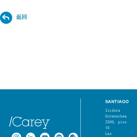
返回
SANTIAGO
Isidora
Goyenechea
2800, piso
43
Las