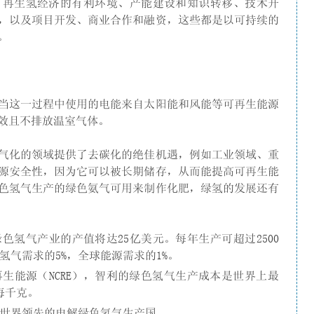
可再生氢经济的有利环境、产能建设和知识转移、技术开
，以及项目开发、商业合作和融资，这些都是以可持续的
。
当这一过程中使用的电能来自太阳能和风能等可再生能源
效且不排放温室气体。
气化的领域提供了去碳化的绝佳机遇，例如工业领域、重
源安全性，因为它可以被长期储存，从而能提高可再生能
色氢气生产的绿色氨气可用来制作化肥，绿氢的发展还有
绿色氢气产业的产值将达25亿美元。每年生产可超过2500
氢气需求的5%，全球能源需求的1%。
生能源（NCRE），智利的绿色氢气生产成本是世界上最
每千克。
成为世界领先的电解绿色氢气生产国。