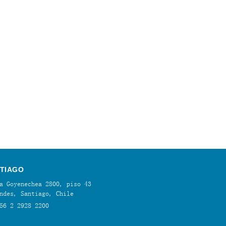
TIAGO
a Goyenechea 2800, piso 43
ndes, Santiago, Chile
56 2 2928 2200