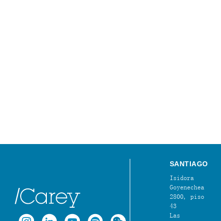
SANTIAGO
Isidora
Goyenechea
2800, piso
43
Las