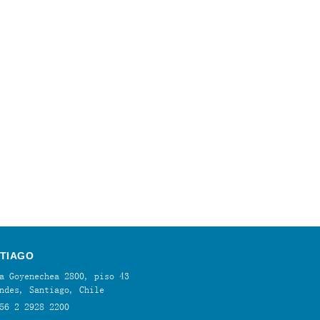
TIAGO
a Goyenechea 2800, piso 43
ndes, Santiago, Chile
56 2 2928 2200