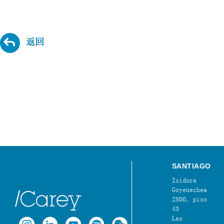
返回
SANTIAGO
Isidora
Goyenechea
2800, piso
43
Las