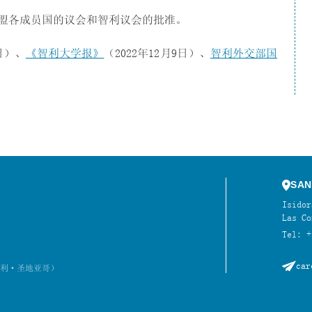
盟各成员国的议会和智利议会的批准。
2日）、
《智利大学报》
（2022年12月9日）、
智利外交部国
SAN
Isidor
Las Co
Tel: +
car
利·圣地亚哥）