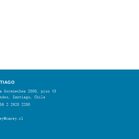
TIAGO
a Goyenechea 2800, piso 43
ndes, Santiago, Chile
56 2 2928 2200
ey@carey.cl