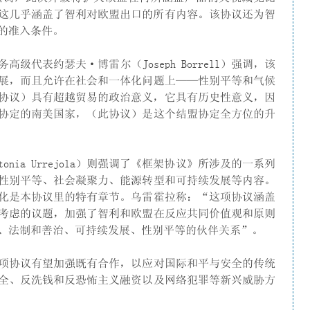
6%，这几乎涵盖了智利对欧盟出口的所有内容。该协议还为智
的准入条件。
代表约瑟夫·博雷尔（Joseph Borrell）强调，该
展，而且允许在社会和一体化问题上——性别平等和气候
协议）具有超越贸易的政治意义，它具有历史性意义，因
盟协定的南美国家，（此协议）是这个结盟协定全方位的升
nia Urrejola）则强调了《框架协议》所涉及的一系列
性别平等、社会凝聚力、能源转型和可持续发展等内容。
化是本协议里的特有章节。乌雷霍拉称：“这项协议涵盖
考虑的议题，加强了智利和欧盟在反应共同价值观和原则
、法制和善治、可持续发展、性别平等的伙伴关系”。
项协议有望加强既有合作，以应对国际和平与安全的传统
全、反洗钱和反恐怖主义融资以及网络犯罪等新兴威胁方