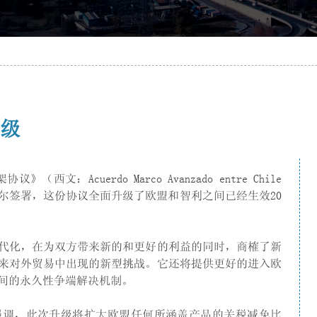
升级
文：Acuerdo Marco Avanzado entre Chile
利时布鲁塞尔签署，这份协议全面升级了欧盟和智利之间已经生效20
代化，在为双方带来新的和更好的利益的同时，商榷了新
来对外贸易中出现的新型挑战。它还将提供更好的进入欧
间的永久性争端解决机制。
强调，此次升级将扩大欧盟任何所涵盖产品的关税减免比