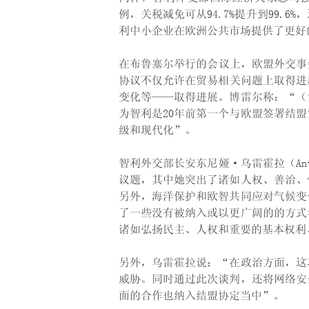
例，关税减免可从94.7%提升到99.
利中小企业在欧洲公共市场提供了更好
在布鲁塞尔举行的会议上，欧盟外交事务高级
协议不仅允许在贸易相关问题上取得进
变化等——取得进展。博雷尔称：“（
为智利是20年前第一个与欧盟签署结
级和现代化”。
智利外交部长安东尼娅·乌雷霍拉（Anto
议题，其中她突出了诸如人权、善治、
另外，海洋保护和欧智共同应对气候变
了一些没有被纳入或以更广阔的的方式
诸如弘扬民主、人权和重要的基本权利
另外，乌雷霍拉说：“在政治方面，这
威胁。同时通过此次谈判，还将网络安
面的合作也纳入结盟协定当中”。