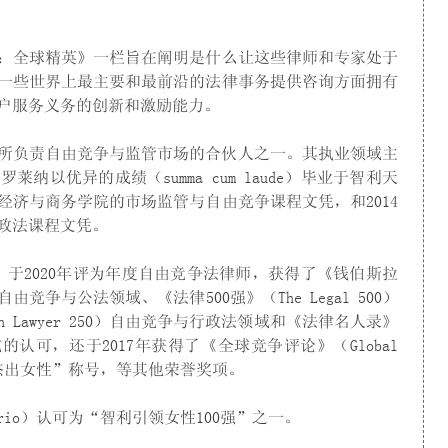
：全球精英》一栏旨在阐明是什么让这些律师和专家处于
一些世界上最主要和最前沿的法律事务提供咨询方面拥有
户服务义务的创新和激励能力。
c）是我所负责自由竞争与监管市场的合伙人之一。其执业领域主
以优异的成绩（summa cum laude）毕业于智利天
学经济与商务学院的市场监管与自由竞争课程文凭，和2014
政法课程文凭。
er）于2020年评为年度自由竞争法律师，获得了《钱伯斯拉
ica）自由竞争与公法领域、《法律500强》（The Legal 500）
 Lawyer 250）自由竞争与行政法领域和《法律名人录》
法领域的认可，还于2017年获得了《全球竞争评论》（Global
垄断领域杰出女性”称号，等其他荣誉奖项。
urio）认可为“智利引领女性100强”之一。