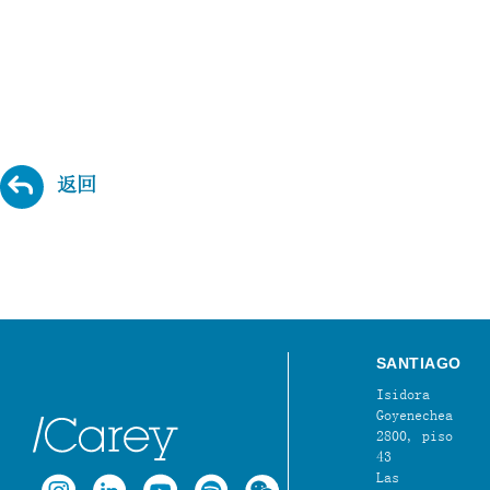
返回
SANTIAGO
Isidora
Goyenechea
2800, piso
43
Las