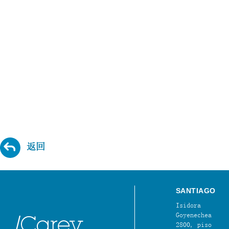
返回
SANTIAGO
Isidora
Goyenechea
2800, piso