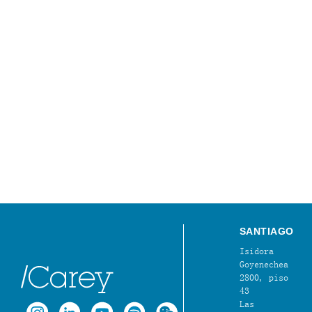
SANTIAGO
Isidora
Goyenechea
2800, piso
43
Las