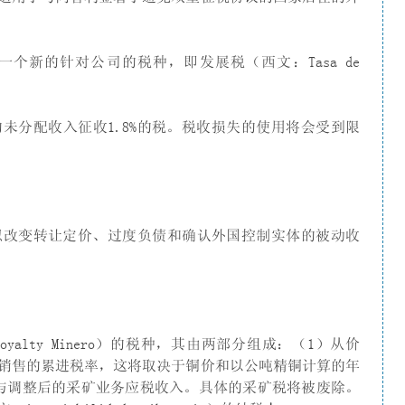
立一个新的针对公司的税种，即发展税（西文：Tasa de
未分配收入征收1.8%的税。税收损失的使用将会受到限
拟改变转让定价、过度负债和确认外国控制实体的被动收
alty Minero）的税种，其由两部分组成：（1）从价
销售的累进税率，这将取决于铜价和以公吨精铜计算的年
与调整后的采矿业务应税收入。具体的采矿税将被废除。