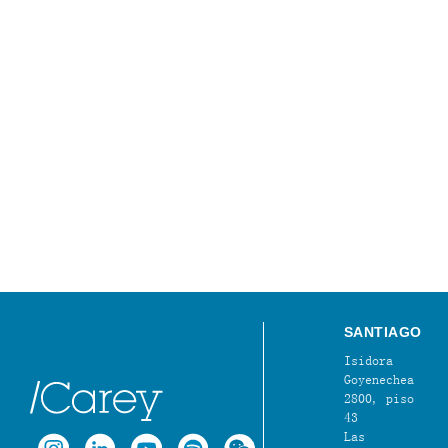
SANTIAGO
Isidora
Goyenechea
2800, piso
43
Las