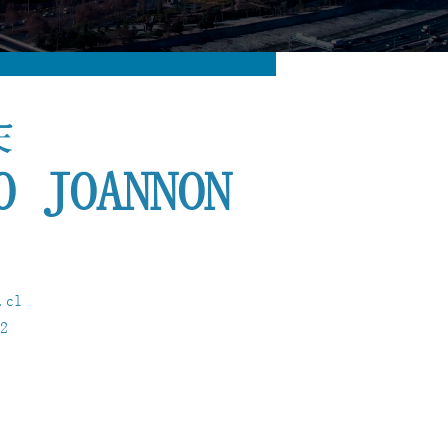
朵
O JOANNON
.cl
2