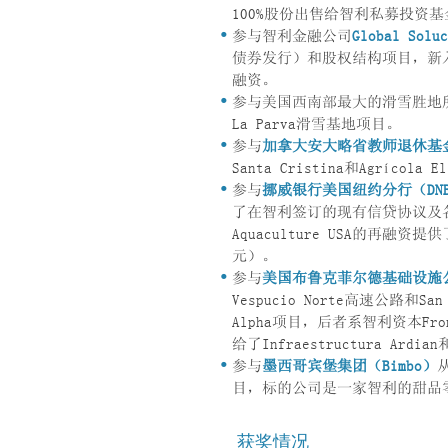
100%股份出售给智利私募投资基金In
参与智利金融公司
Global Soluc
债券发行）和股权结构项目，新入
融资。
参与美国西南部最大的滑雪胜地
La Parva滑雪基地项目。
参与
加拿大安大略省教师退休基金
Santa Cristina和Agríc
参与
挪威银行美国纽约分行（DNB Ban
了在智利签订的现有信贷协议及各类担保项
Aquaculture USA的再融
元）。
参与
美国布鲁克菲尔德基础设施公司（Bro
Vespucio Norte高速公路和San
Alpha项目，后者系智利资本Fro
给了Infraestructura Ardian
参与
墨西哥宾堡集团（Bimbo）
从
目，标的公司是一家智利的甜品
获奖情况