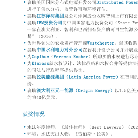
襄助美国国际分布式电源开发公司
Distributed Powe
进行了供水分析、监管许可和环境评估。
襄助
江苏洋河集团
及公司洋河股份收购智利上市有限公司San
襄助
IFM
投资公司
向中国国家电力投资公司（State Power
一家在澳大利亚、智利和巴西拥有资产的可再生能源公司）
易”（2016）。
为世界领先的农业资产管理商
Westchester
，就其收购
襄助
中国水利电力对外公司
在智利开设子公司并开展业
为
Copihue
（
Ferrero Rocher
）所购买的水权进行尽
为
Kinross
就水权设计、法律战略和水权合并等提供法律咨询，并
的司法与行政程序提供咨询。
襄助
拉美能源集团（
Latin America Power
）
在智利的C
纷。
襄助
澳大利亚元一能源（
Origin Energy
）
以1.5亿美
约为40亿美元。
获奖情况
水法年度律师，《最佳律师》（Best Lawyers）（202
环境：水法突出人物，《钱伯斯·拉美》。