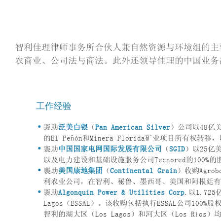
智利佳理律师事务所合伙人兼自然资源与环境组的主
农商业、公司法与商法。此外还领导佳理的中国业务
工作经验
襄助
泛美白银
（
Pan American Silver
）公司以48亿
的El Peñón和Minera Florida矿业项目
襄助
中国国家电网国际发展有限公司
（
SGID
）以25亿美
以及电力建设和基础设施服务公司Tecnored的100%的股份
襄助
美国康地集团
（
Continental Grain
）收购Agro
利农业公司，在智利、秘鲁、墨西哥、美国和阿根廷有
襄助
Algonquin Power & Utilities Corp
.以1.725
Lagos（ESSAL）。该收购包括执行ESSAL公司100%股
智利的湖大区（Los Lagos）和河大区（Los Ríos