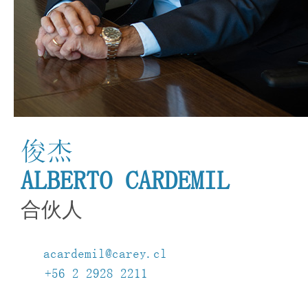
俊杰
ALBERTO CARDEMIL
合伙人
acardemil@carey.cl
+56 2 2928 2211