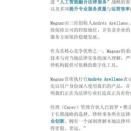
进“
人工智能融合法律服务
”战略的重
以及多项
提升专业服务质量
与
运营效率
Magnar由三位创始人Andrés Arellano
续保持公司的控股地位，并负责企业的长
服务方面保持稳健发展。
作为其核心竞争优势之一，Magnar
技术与对当地法律实务的深入理解，严
律机构提供可依赖的数字化工具。
Magnar首席执行官
Andrés Arellano
表
先以用户身份深入使用我们的产品，并
明我们正在为法律行业打造真正具有价
佳理（Carey）管理合伙人巴勃罗·雅
于长期战略的选择。律师事务所在法律
业创新
。拥有一个深刻理解本地法律环
得更稳、更远。”