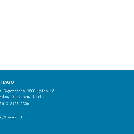
TIAGO
a Goyenechea 2800, piso 43
ndes, Santiago, Chile
56 2 2928 2200
ey@carey.cl