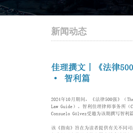
新闻动态
佳理撰文丨《法律50
· 智利篇
2024年10月期间，《法律500强》（Th
Law Guide）。智利佳理律师事务所（C
Consuelo Gálvez受邀为该期撰写智
该《指南》旨在为读者提供有关不同司