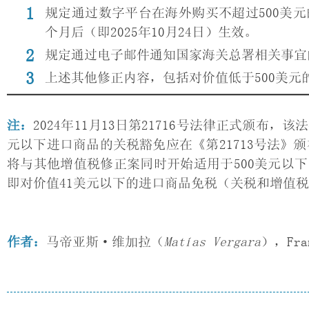
规定通过数字平台在海外购买不超过500美
个月后（即2025年10月24日）生效。
规定通过电子邮件通知国家海关总署相关事宜的
上述其他修正内容，包括对价值低于500美元的
注：
2024年11月13日第21716号法律正式颁布，
元以下进口商品的关税豁免应在《第21713号法》颁布
将与其他增值税修正案同时开始适用于500美元以
即对价值41美元以下的进口商品免税（关税和增值
作者
：
马帝亚斯·维加拉（
Matías Vergara
），Fran