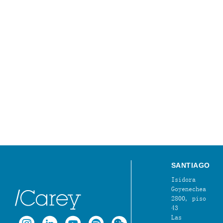
SANTIAGO
Isidora
Goyenechea
2800, piso
43
Las